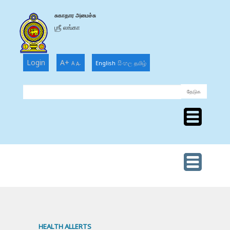
சுகாதார அமைச்சு
ஶ்ரீ லங்கா
Login
A+
English
සිංහල
தமிழ்
A
A-
MINISTRY
OF
HEALTH
MINISTRY
OF
HEALTH
HEALTH ALLERTS