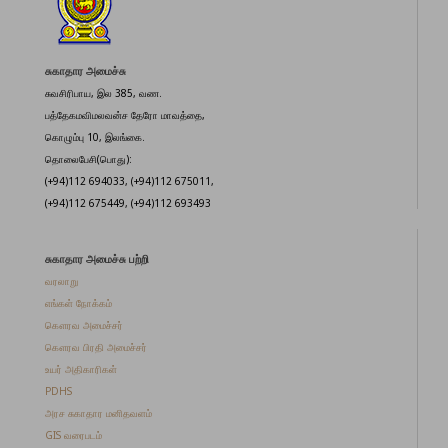
சுகாதார அமைச்சு
சுவசிரிபாய, இல 385, வண.
பத்தேகமவிமலவன்ச தேரோ மாவத்தை,
கொழும்பு 10, இலங்கை.
தொலைபேசி(பொது):
(+94)112 694033, (+94)112 675011,
(+94)112 675449, (+94)112 693493
சுகாதார அமைச்சு பற்றி
வரலாறு
எங்கள் நோக்கம்
கௌரவ அமைச்சர்
கௌரவ பிரதி அமைச்சர்
உயர் அதிகாரிகள்
PDHS
அரச சுகாதார மனிதவளம்
GIS வரைபடம்