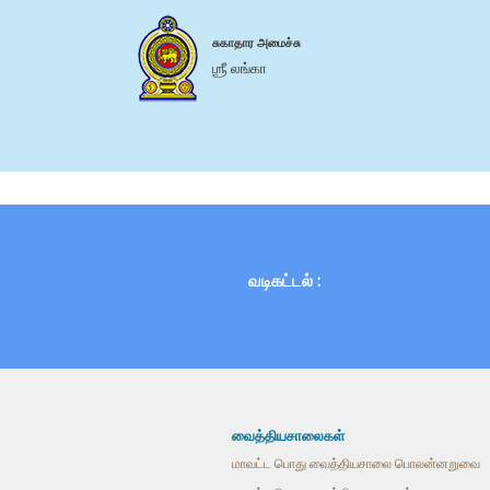
சுகாதார அமைச்சு
ஶ்ரீ லங்கா
வடிகட்டல் :
வைத்தியசாலைகள்
மாவட்ட பொது வைத்தியசாலை பொலன்னறுவை