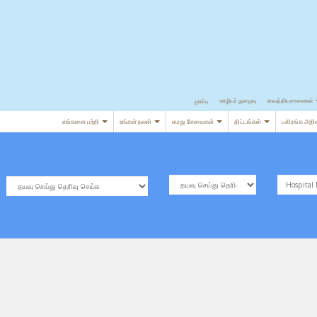
வைத்தியசாலைகள்
ஊழியர் நுழைவு
முகப்பு
எங்களை பற்றி
உங்கள் நலன்
எமது சேவைகள்
திட்டங்கள்
பகிரங்க அறிவ