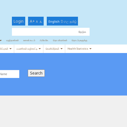
Login
A+
English
සිංහල
தமிழ்
A
A-
தொடர்புகளுக்கு
தொ.விபரங்கள்
மருந்தகங்கள்
கலைக் கூடம்
அ.கே.கே.
ிப்புகள்
பயணிகள் வழிகாட்டி
வெளியீடுகள்
Health Statistics