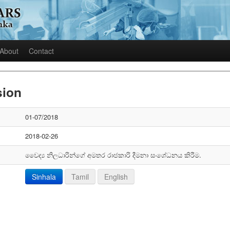
About
Contact
sion
01-07/2018
2018-02-26
වෛද්‍ය නිලධාරින්ගේ අමතර රාජකාරි දීමනා සංශේධනය කිරීම.
Sinhala
Tamil
English