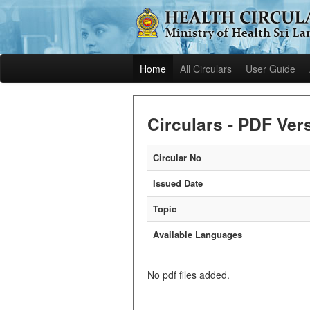
Home
All Circulars
User Guide
Circulars - PDF Ver
Circular No
Issued Date
Topic
Available Languages
No pdf files added.